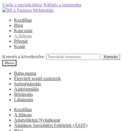
Ugrás a navigációhoz
Kilépés a tartalomba
Kezdőlap
Blog
Kapcsolat
A fiókom
Pénztár
Kosár
Keresés a következőre:
Keresés
Menü
Baba-mama
Életvitelt segítő eszközök
Szépségápolás
Alakformálás
Bőrápolás
Lábápolás
Kezdőlap
A fiókom
Adatvédelmi Nyilatkozat
Általános Szerződési Feltételek (ÁSZF)
Blog