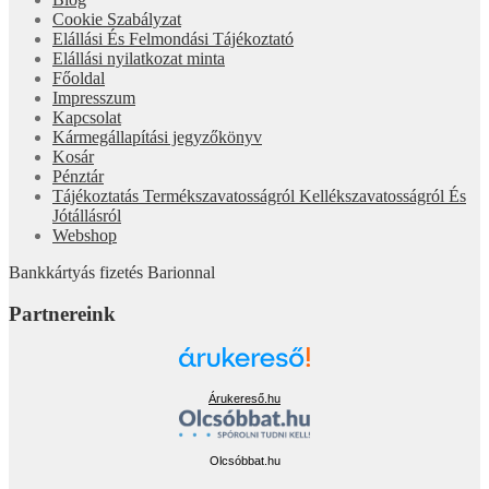
Cookie Szabályzat
Elállási És Felmondási Tájékoztató
Elállási nyilatkozat minta
Főoldal
Impresszum
Kapcsolat
Kármegállapítási jegyzőkönyv
Kosár
Pénztár
Tájékoztatás Termékszavatosságról Kellékszavatosságról És
Jótállásról
Webshop
Bankkártyás fizetés Barionnal
Partnereink
Árukereső.hu
Olcsóbbat.hu