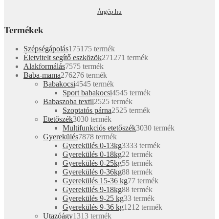
Árgép.hu
Termékek
Szépségápolás
175
175 termék
Életvitelt segítő eszközök
271
271 termék
Alakformálás
75
75 termék
Baba-mama
276
276 termék
Babakocsi
45
45 termék
Sport babakocsi
45
45 termék
Babaszoba textil
25
25 termék
Szoptatós párna
25
25 termék
Etetőszék
30
30 termék
Multifunkciós etetőszék
30
30 termék
Gyerekülés
78
78 termék
Gyerekülés 0-13kg
33
33 termék
Gyerekülés 0-18kg
2
2 termék
Gyerekülés 0-25kg
5
5 termék
Gyerekülés 0-36kg
8
8 termék
Gyerekülés 15-36 kg
7
7 termék
Gyerekülés 9-18kg
8
8 termék
Gyerekülés 9-25 kg
3
3 termék
Gyerekülés 9-36 kg
12
12 termék
Utazóágy
13
13 termék