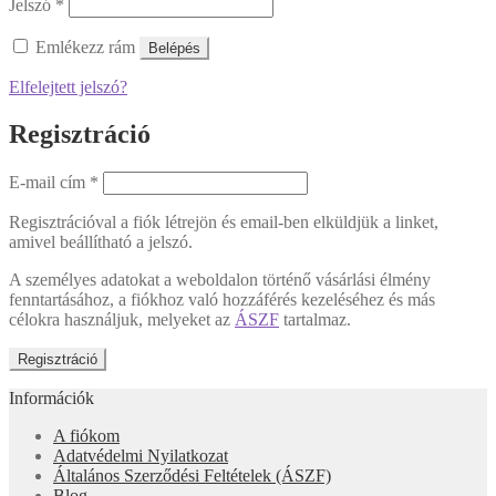
Jelszó
*
Emlékezz rám
Belépés
Elfelejtett jelszó?
Regisztráció
E-mail cím
*
Regisztrációval a fiók létrejön és email-ben elküldjük a linket,
amivel beállítható a jelszó.
A személyes adatokat a weboldalon történő vásárlási élmény
fenntartásához, a fiókhoz való hozzáférés kezeléséhez és más
célokra használjuk, melyeket az
ÁSZF
tartalmaz.
Regisztráció
Információk
A fiókom
Adatvédelmi Nyilatkozat
Általános Szerződési Feltételek (ÁSZF)
Blog