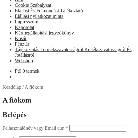
Cookie Szabályzat
Elállási És Felmondási Tájékoztató
Elállási nyilatkozat minta
Impresszum
Kapcsolat
Kármegállapítási jegyzőkönyv
Kosár
Pénztár
Tájékoztatás Termékszavatosságról Kellékszavatosságról És
Jótállásról
Webshop
Ft
0
0 termék
Kezdőlap
/
A fiókom
A fiókom
Belépés
Felhasználónév vagy Email cím
*